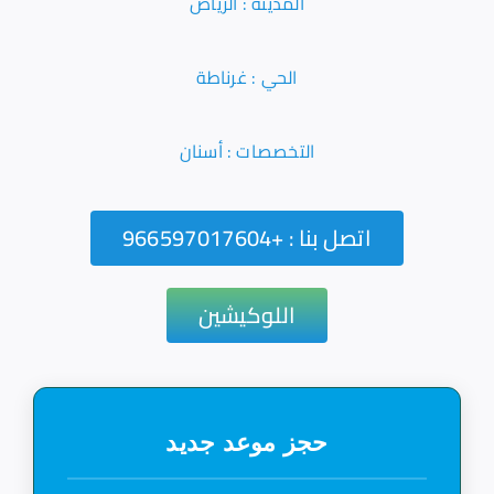
المدينة : الرياض
الحي : غرناطة
التخصصات : أسنان
اتصل بنا : +966597017604
اللوكيشين
حجز موعد جديد