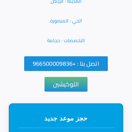
المدينة : الرياض
الحي : المنصورة
التخصصات : حجامة
اتصل بنا : +966500009836
اللوكيشين
حجز موعد جديد