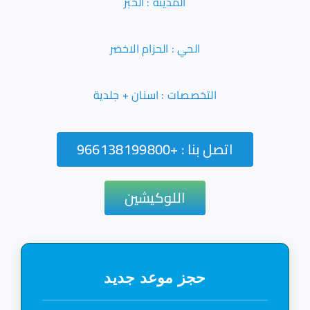
المدينة : الخبر
الحي : الحزام الاخضر
التخصصات : اسنان + جلدية
اتصل بنا : +966138199800
اللوكيشين
حجز موعد جديد