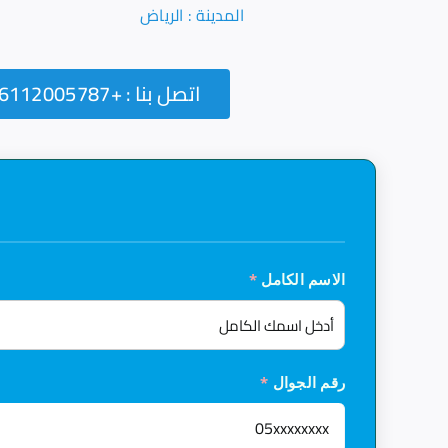
المدينة : الرياض
اتصل بنا : +966112005787
الاسم الكامل
*
رقم الجوال
*