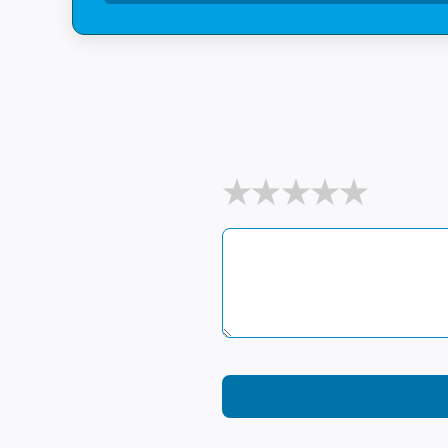
★
★
★
★
★