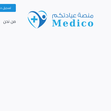
Ski
تسجيل د
t
conten
من نحن