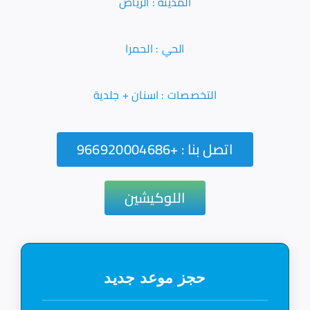
المدينة : الرياض
الحي : الحمرا
التخصصات : اسنان + جلدية
اتصل بنا : +966920004686
اللوكيشين
حجز موعد جديد