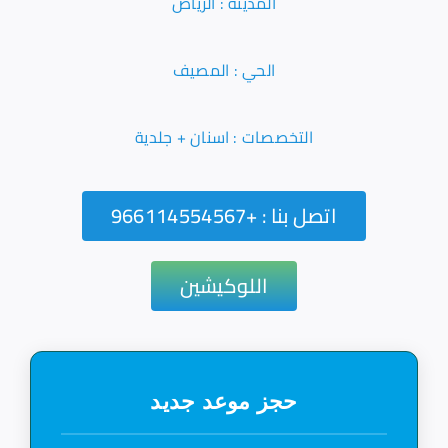
المدينة : الرياض
الحي : المصيف
التخصصات : اسنان + جلدية
اتصل بنا : +966114554567
اللوكيشين
حجز موعد جديد